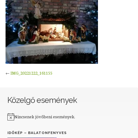
←
IMG_20221222_161155
Közelgő események
Nincsenek jövőbeni események.
Notice
IDŐKÉP – BALATONFENYVES