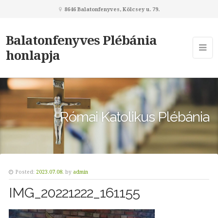
8646 Balatonfenyves, Kölcsey u. 79.
Balatonfenyves Plébánia
honlapja
Római Katolikus Plébánia
Posted:
2023.07.08.
by
admin
IMG_20221222_161155