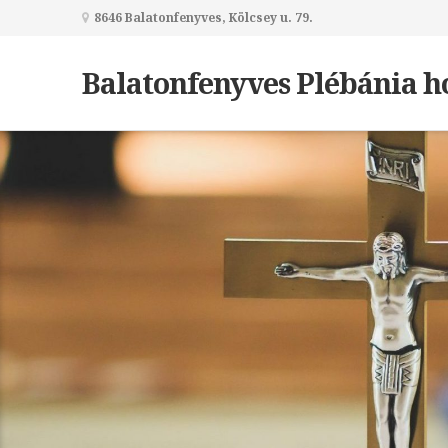
8646 Balatonfenyves, Kölcsey u. 79.
Balatonfenyves Plébánia h