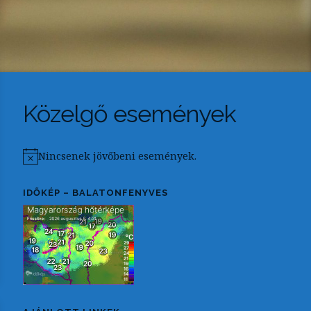
Közelgő események
Nincsenek jövőbeni események.
Notice
IDŐKÉP – BALATONFENYVES