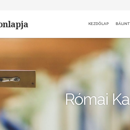
onlapja
KEZDŐLAP
BÁLINT
Római Kat