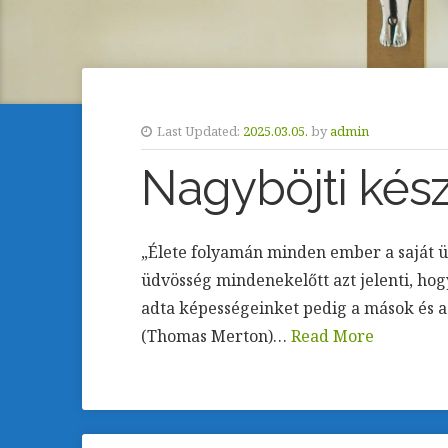
Last Updated:
2025.03.05.
by
admin
Nagyböjti kész
„Élete folyamán minden ember a saját üd
üdvösség mindenekelőtt azt jelenti, ho
adta képességeinket pedig a mások és az
(Thomas Merton)…
Read More