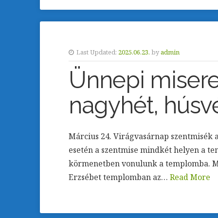
Last Updated:
2025.06.23.
by
admin
Ünnepi misere
nagyhét, húsv
Március 24. Virágvasárnap szentmisék a 
esetén a szentmise mindkét helyen a t
körmenetben vonulunk a templomba. Már
Erzsébet templomban az…
Read More