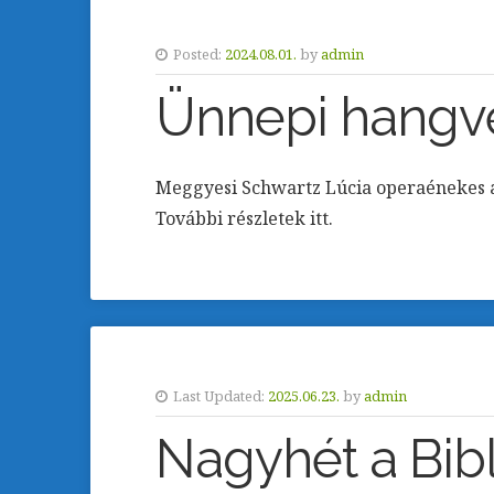
Posted:
2024.08.01.
by
admin
Ünnepi hangv
Meggyesi Schwartz Lúcia operaénekes 
További részletek itt.
Last Updated:
2025.06.23.
by
admin
Nagyhét a Bibl