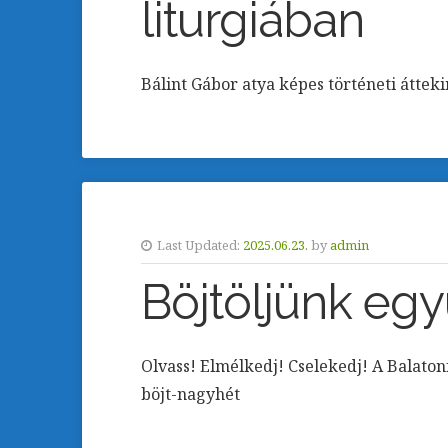
liturgiában
Bálint Gábor atya képes történeti áttek
Last Updated:
2025.06.23.
by
admin
Böjtöljünk egy
Olvass! Elmélkedj! Cselekedj! A Balaton
böjt-nagyhét