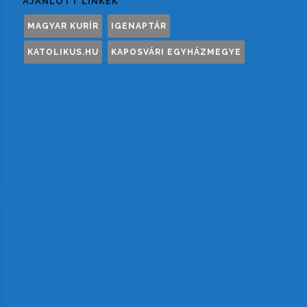
AJÁNLOTT LINKEK
MAGYAR KURÍR
IGENAPTÁR
KATOLIKUS.HU
KAPOSVÁRI EGYHÁZMEGYE