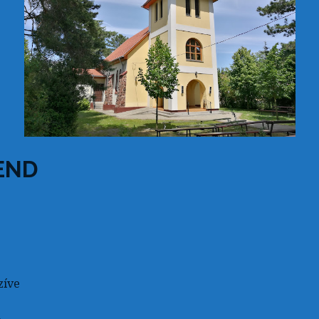
END
zíve