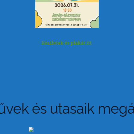
Részletek és plakát
itt
.
űvek és utasaik megá