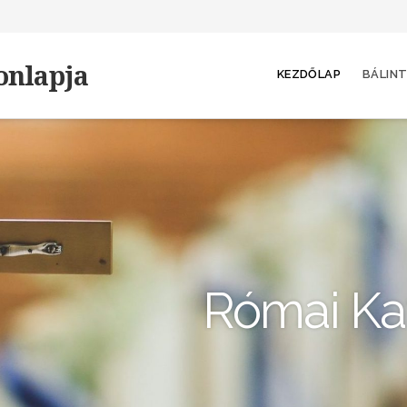
onlapja
KEZDŐLAP
BÁLINT
Római Kat