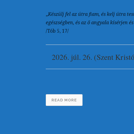
„
Készülj fel az útra fiam, és kelj útra 
egészségben, és az ő angyala kísérjen é
/Tób 5, 17/
2026. júl. 26. (Szent Krist
READ MORE