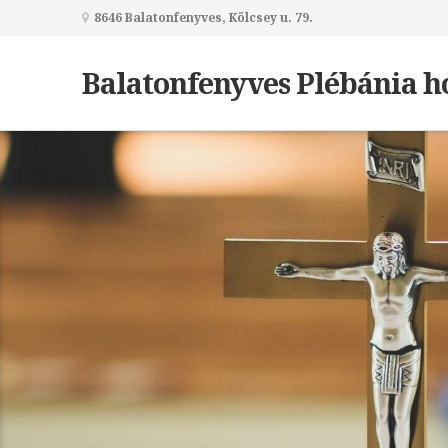
8646 Balatonfenyves, Kölcsey u. 79.
Balatonfenyves Plébánia h