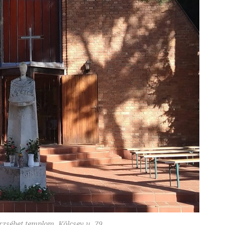
rzsébet templom, Kölcsey u. 79.