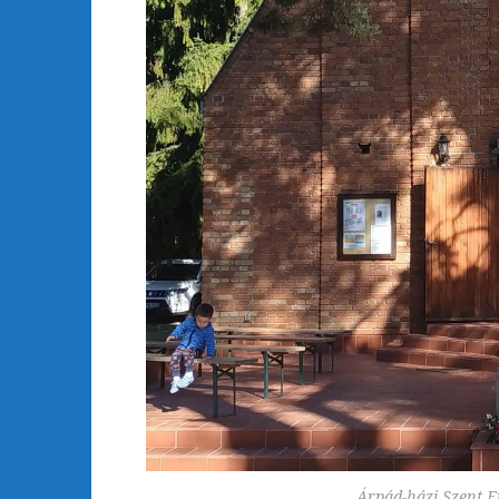
Árpád-házi Szent E