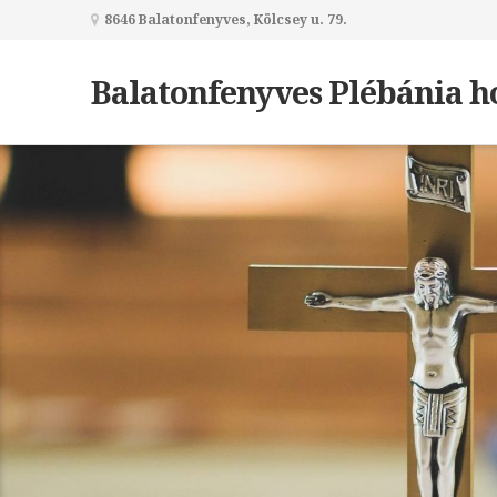
8646 Balatonfenyves, Kölcsey u. 79.
Balatonfenyves Plébánia h