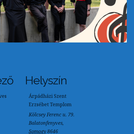
ező
Helyszín
ves
Árpádházi Szent
Erzsébet Templom
Kölcsey Ferenc u. 79.
Balatonfenyves
,
Somogy
8646