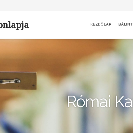
onlapja
KEZDŐLAP
BÁLINT
Római Kat