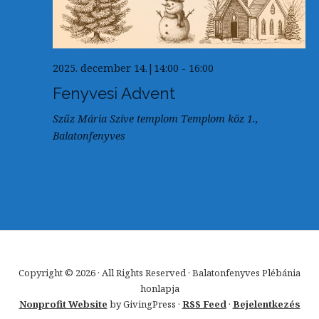
2025. december 14.|14:00
-
16:00
Fenyvesi Advent
Szűz Mária Szíve templom
Templom köz 1.,
Balatonfenyves
Copyright © 2026 · All Rights Reserved · Balatonfenyves Plébánia
honlapja
Nonprofit Website
by GivingPress ·
RSS Feed
·
Bejelentkezés