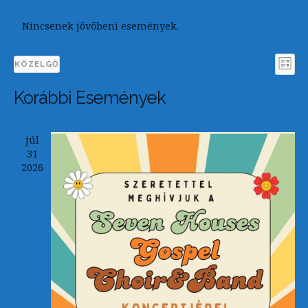
Nincsenek jövőbeni események.
N
E
KÖZELGŐ
LISTA
Dátum
s
a
Korábbi Események
kiválasztása.
e
v
m
i
júl
é
31
g
2026
n
á
y
c
n
i
é
z
ó
e
s
t
n