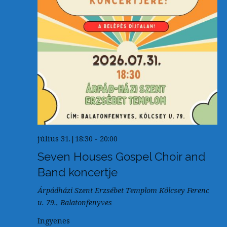
n
é
a
z
v
e
i
t
g
e
á
c
k
i
ó
július 31.|18:30
-
20:00
Seven Houses Gospel Choir and
Band koncertje
Árpádházi Szent Erzsébet Templom
Kölcsey Ferenc
u. 79., Balatonfenyves
Ingyenes