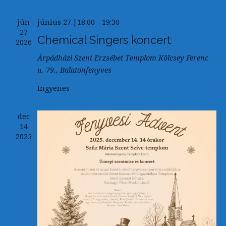
jún
június 27.|18:00
-
19:30
27
Chemical Singers koncert
2026
Árpádházi Szent Erzsébet Templom
Kölcsey Ferenc
u. 79., Balatonfenyves
Ingyenes
dec
14
2025